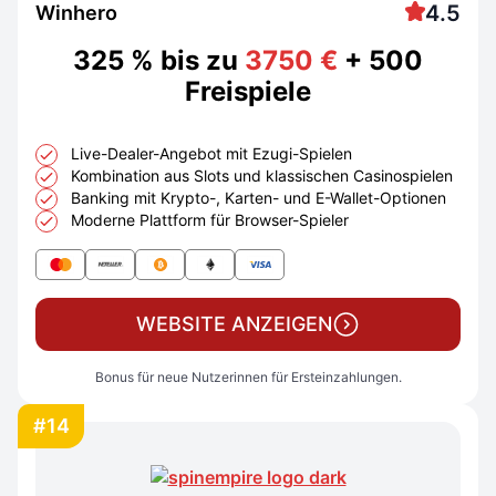
4.5
Winhero
325 % bis zu
3750 €
+ 500
Freispiele
Live-Dealer-Angebot mit Ezugi-Spielen
Kombination aus Slots und klassischen Casinospielen
Banking mit Krypto-, Karten- und E-Wallet-Optionen
Moderne Plattform für Browser-Spieler
WEBSITE ANZEIGEN
Bonus für neue Nutzerinnen für Ersteinzahlungen.
#14