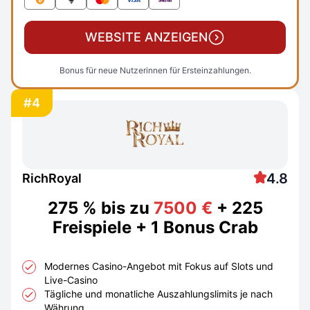
WEBSITE ANZEIGEN
Bonus für neue Nutzerinnen für Ersteinzahlungen.
#4
4.8
RichRoyal
275 % bis zu
7500 €
+ 225
Freispiele + 1 Bonus Crab
Modernes Casino-Angebot mit Fokus auf Slots und
Live-Casino
Tägliche und monatliche Auszahlungslimits je nach
Währung