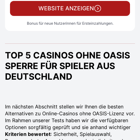
WEBSITE ANZEIGEN
Bonus für neue Nutzerinnen für Ersteinzahlungen.
TOP 5 CASINOS OHNE OASIS
SPERRE FÜR SPIELER AUS
DEUTSCHLAND
Im nächsten Abschnitt stellen wir Ihnen die besten
Alternativen zu Online-Casinos ohne OASIS-Lizenz vor.
Im Rahmen unserer Tests haben wir die verfügbaren
Optionen sorgfältig geprüft und sie anhand wichtiger
Kriterien bewertet
: Sicherheit, Spielauswahl,