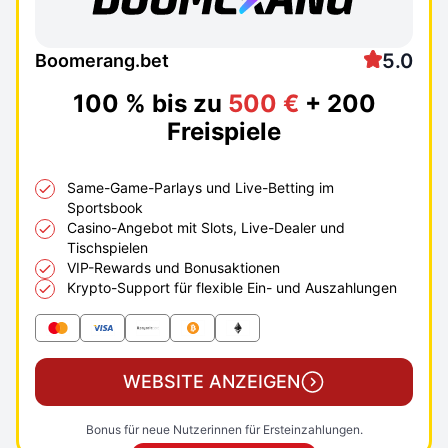
5.0
Boomerang.bet
100 % bis zu
500 €
+ 200
Freispiele
Same-Game-Parlays und Live-Betting im
Sportsbook
Casino-Angebot mit Slots, Live-Dealer und
Tischspielen
VIP-Rewards und Bonusaktionen
Krypto-Support für flexible Ein- und Auszahlungen
WEBSITE ANZEIGEN
Bonus für neue Nutzerinnen für Ersteinzahlungen.