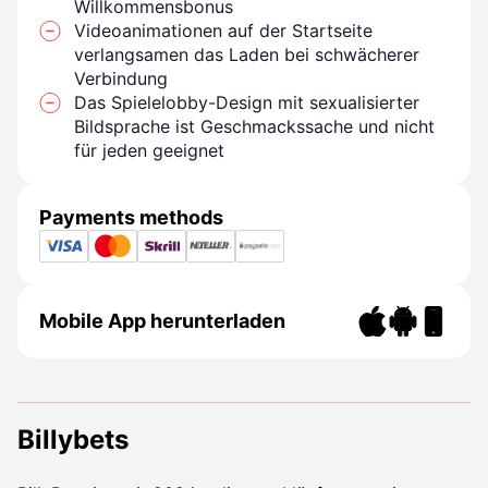
Willkommensbonus
Videoanimationen auf der Startseite
verlangsamen das Laden bei schwächerer
Verbindung
Das Spielelobby-Design mit sexualisierter
Bildsprache ist Geschmackssache und nicht
für jeden geeignet
Payments methods
Mobile App herunterladen
Billybets