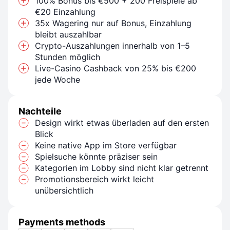
100% Bonus bis €500 + 200 Freispiele ab
€20 Einzahlung
35x Wagering nur auf Bonus, Einzahlung
bleibt auszahlbar
Crypto-Auszahlungen innerhalb von 1–5
Stunden möglich
Live-Casino Cashback von 25% bis €200
jede Woche
Nachteile
Design wirkt etwas überladen auf den ersten
Blick
Keine native App im Store verfügbar
Spielsuche könnte präziser sein
Kategorien im Lobby sind nicht klar getrennt
Promotionsbereich wirkt leicht
unübersichtlich
Payments methods