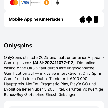
Mobile App herunterladen
Onlyspins
OnlySpins startete 2025 und läuft unter einer Anjouan-
Gaming-Lizenz
(ALSI-202411077-I12)
. Die online
casino ohne OASIS fällt durch ihre ungewöhnliche
Gamification auf — inklusive interaktivem „Only Spins
Game“ und einem Dubai-Turnier mit €100.000
Hauptpreis. NetEnt, Pragmatic Play, Play’n GO und
Evolution liefern über 3.200 Titel, darunter vollwertige
Bonus-Buy-Slots ohne Einschränkungen.