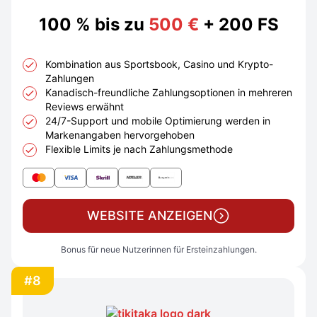
100 % bis zu
500 €
+ 200 FS
Kombination aus Sportsbook, Casino und Krypto-
Zahlungen
Kanadisch-freundliche Zahlungsoptionen in mehreren
Reviews erwähnt
24/7-Support und mobile Optimierung werden in
Markenangaben hervorgehoben
Flexible Limits je nach Zahlungsmethode
WEBSITE ANZEIGEN
Bonus für neue Nutzerinnen für Ersteinzahlungen.
#8